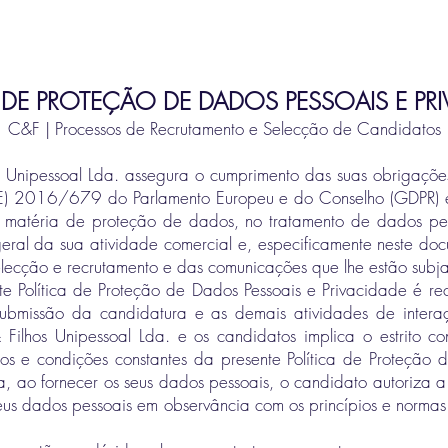
 DE PROTEÇÃO DE DADOS PESSOAIS E PR
C&F | Processos de Recrutamento e Selecção de Candidatos
s Unipessoal Lda. assegura o cumprimento das suas obrigações
E) 2016/679 do Parlamento Europeu e do Conselho (GDPR) e
 à matéria de proteção de dados, no tratamento de dados pe
geral da sua atividade comercial e, especificamente neste doc
elecção e recrutamento e das comunicações que lhe estão subja
nte Política de Proteção de Dados Pessoais e Privacidade é 
submissão da candidatura e as demais atividades de inter
 Filhos Unipessoal Lda. e os candidatos implica o estrito c
os e condições constantes da presente Política de Proteção 
a, ao fornecer os seus dados pessoais, o candidato autoriza a
seus dados pessoais em observância com os princípios e normas