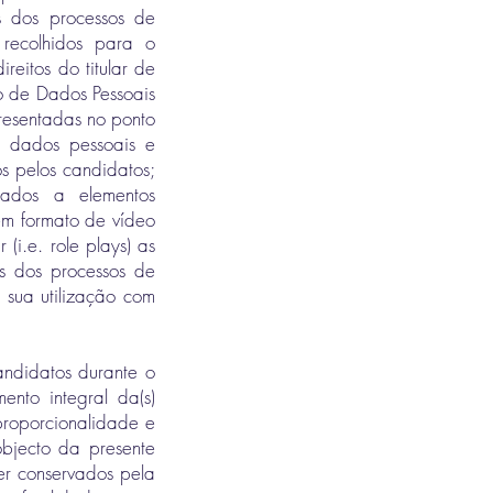
as dos processos de
recolhidos para o
reitos do titular de
o de Dados Pessoais
presentadas no ponto
i) dados pessoais e
os pelos candidatos;
iados a elementos
em formato de vídeo
i.e. role plays) as
s dos processos de
 sua utilização com
andidatos durante o
nto integral da(s)
 proporcionalidade e
bjecto da presente
er conservados pela