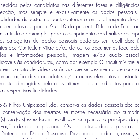
necidos pelos candidatos nas diferentes fases e diligênci
elecção, mas sempre e exclusivamente os dados pessoais 
alidades dispostas no ponto anterior e em total respeito dos di
resentados nos pontos 9 e 10 da presente Política de Proteçã
m, a título de exemplo, para o cumprimento das finalidades a
ntes categorias de dados pessoais poderão ser recolhidas: 
antes dos Curriculum Vitae e/ou de outros documentos facultad
údos e informações pessoais, imagem e/ou áudio assoc
icáveis às candidaturas, como por exemplo Curriculum Vitae 
s em formato de vídeo ou áudio que se destinem a demonstrar (
municação dos candidatos e/ou outros elementos constante
lmente abrangidos pelo consentimento dos candidatos para a
as respectivas finalidades.
o & Filhos Unipessoal Lda. conserva os dados pessoais dos c
conservação dos mesmos se mostre necessária ao cumprime
a(s) qual(ais) estes foram recolhidos, cumprindo o princípio da
ervação de dados pessoais. Os respectivos dados pessoais o
de Proteção de Dados Pessoais e Privacidade poderão, assim, s