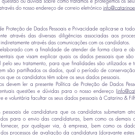
questão ou dúvida sobre como tratamos e protegemos os seu
 através do nosso endereço de correio eletrónico
info@catarinoe
 de Proteção de Dados Pessoais e Privacidade aplica-se a tod
ente através das diversas diligências associadas aos proc
 indiretamente através das comunicações com os candidatos.
 elaborado com a finalidade de atender de forma clara e ob
entais que visam explicar quais os dados pessoais que são 
 pelo seu tratamento, para que finalidades são utilizados e 
em são partilhados os dados, qual o período de conservação
tos que os candidatos têm sobre os seus dados pessoais.
s devem ler a presente Política de Proteção de Dados Pess
entuais questões e dúvidas para o nosso endereço (
info@cat
re e voluntária facultar os seus dados pessoais à Catarino & Fi
 pessoais de candidatura que os candidatos submetam atr
ados para o envio das candidaturas, bem como os demais 
fornecer, por qualquer via, à empresa, bem como os dad
dos processos de avaliação da candidatura (doravante este