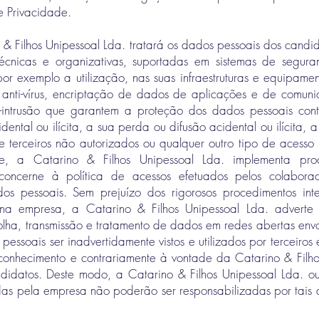
e Privacidade.
 & Filhos Unipessoal Lda. tratará os dados pessoais dos candi
 técnicas e organizativas, suportadas em sistemas de segur
r exemplo a utilização, nas suas infraestruturas e equipamen
as anti-vírus, encriptação de dados de aplicações e de comun
ti-intrusão que garantem a proteção dos dados pessoais con
dental ou ilícita, a sua perda ou difusão acidental ou ilícita, 
 terceiros não autorizados ou qualquer outro tipo de acesso i
te, a Catarino & Filhos Unipessoal Lda. implementa proc
concerne à política de acessos efetuados pelos colabora
os pessoais. Sem prejuízo dos rigorosos procedimentos inte
 na empresa, a Catarino & Filhos Unipessoal Lda. adverte
olha, transmissão e tratamento de dados em redes abertas envo
 pessoais ser inadvertidamente vistos e utilizados por terceiro
conhecimento e contrariamente à vontade da Catarino & Filho
ndidatos. Deste modo, a Catarino & Filhos Unipessoal Lda. 
das pela empresa não poderão ser responsabilizadas por tais a