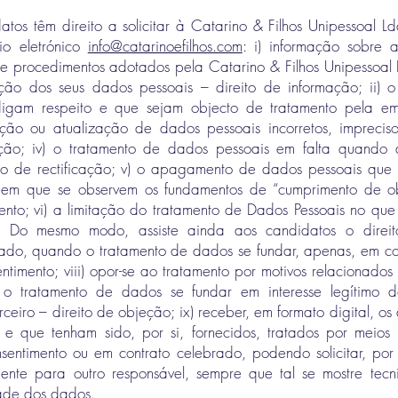
tos têm direito a solicitar à Catarino & Filhos Unipessoal L
io eletrónico
info@catarinoefilhos.com
: i) informação sobre 
 e procedimentos adotados pela Catarino & Filhos Unipessoal
eção dos seus dados pessoais – direito de informação; ii) 
digam respeito e que sejam objecto de tratamento pela em
reção ou atualização de dados pessoais incorretos, imprecis
cação; iv) o tratamento de dados pessoais em falta quando
ito de rectificação; v) o apagamento de dados pessoais que 
 em que se observem os fundamentos de “cumprimento de ob
nto; vi) a limitação do tratamento de Dados Pessoais no que 
ão. Do mesmo modo, assiste ainda aos candidatos o direito 
tado, quando o tratamento de dados se fundar, apenas, em cons
ntimento; viii) opor-se ao tratamento por motivos relacionado
o o tratamento de dados se fundar em interesse legítimo d
rceiro – direito de objeção; ix) receber, em formato digital, o
 e que tenham sido, por si, fornecidos, tratados por meio
entimento ou em contrato celebrado, podendo solicitar, por e
mente para outro responsável, sempre que tal se mostre tecn
dade dos dados.