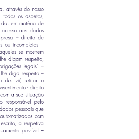
da. através do nosso
a todos os aspetos,
 Lda. em matéria de
o acesso aos dados
presa – direito de
os ou incompletos –
 aqueles se mostrem
lhe digam respeito,
rigações legais” –
lhe diga respeito –
de: vii) retirar o
entimento - direito
s com a sua situação
o responsável pelo
s dados pessoais que
s automatizados com
scrito, a respetiva
icamente possível –