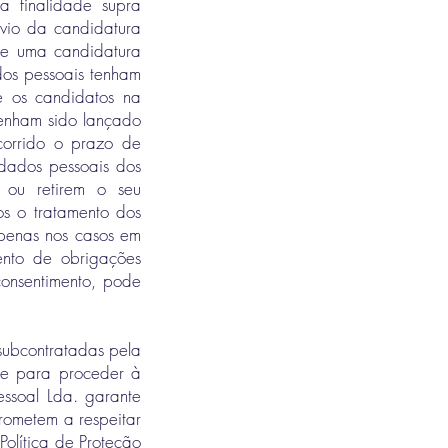
a finalidade supra
vio da candidatura
 de uma candidatura
dos pessoais tenham
 e os candidatos na
tenham sido lançado
orrido o prazo de
 dados pessoais dos
 ou retirem o seu
os o tratamento dos
apenas nos casos em
ento de obrigações
 consentimento, pode
 subcontratadas pela
te para proceder à
essoal Lda. garante
rometem a respeitar
Política de Proteção