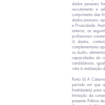
dados pessoais for
recrutamento e s
cumprimento das fin
dados pessoais, ap
e Privacidade. Assi
anterior, as segui
profissionais const
ii) dados, conte
complementares apl
ou áudio, elemento
capacidades de co
candidaturas, igua
vista à realização d
Ponto 6) A Catarin
período em que a 
finalidade(s) para 
limitação da cons
presente Política 