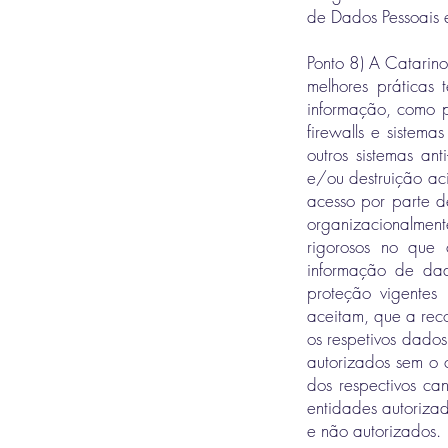
de Dados Pessoais 
Ponto 8) A Catarino
melhores práticas
informação, como po
firewalls e sistem
outros sistemas an
e/ou destruição aci
acesso por parte de
organizacionalmen
rigorosos no que 
informação de dad
proteção vigentes
aceitam, que a rec
os respetivos dados
autorizados sem o 
dos respectivos ca
entidades autoriza
e não autorizados.