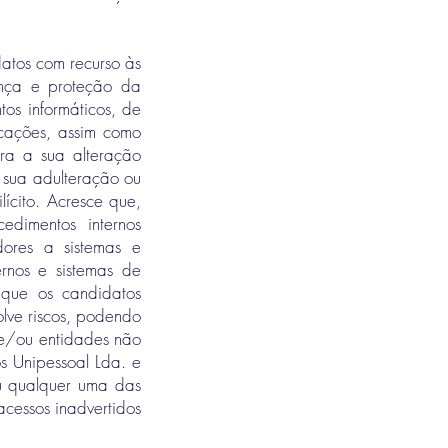
datos com recurso às
ança e proteção da
tos informáticos, de
icações, assim como
tra a sua alteração
a sua adulteração ou
lícito. Acresce que,
edimentos internos
dores a sistemas e
rnos e sistemas de
 que os candidatos
lve riscos, podendo
s e/ou entidades não
s Unipessoal Lda. e
ou qualquer uma das
cessos inadvertidos