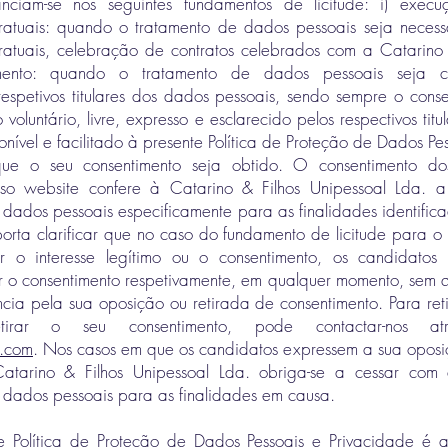
anciam-se nos seguintes fundamentos de licitude: i) exec
ntratuais: quando o tratamento de dados pessoais seja necess
ntratuais, celebração de contratos celebrados com a Catarino 
timento: quando o tratamento de dados pessoais seja c
respetivos titulares dos dados pessoais, sendo sempre o cons
voluntário, livre, expresso e esclarecido pelos respectivos titu
nível e facilitado à presente Política de Proteção de Dados Pe
e o seu consentimento seja obtido. O consentimento dos 
osso website confere à Catarino & Filhos Unipessoal Lda. 
 dados pessoais especificamente para as finalidades identific
orta clarificar que no caso do fundamento de licitude para o
r o interesse legítimo ou o consentimento, os candidato
rar o consentimento respetivamente, em qualquer momento, sem 
cia pela sua oposição ou retirada de consentimento. Para reti
tirar o seu consentimento, pode contactar-nos at
s.com
. Nos casos em que os candidatos expressem a sua oposiç
Catarino & Filhos Unipessoal Lda. obriga-se a cessar com e
s dados pessoais para as finalidades em causa.
e Política de Proteção de Dados Pessoais e Privacidade é a