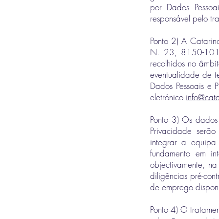
por Dados Pessoai
responsável pelo tr
Ponto 2) A Catari
N. 23, 8150-101 S
recolhidos no âmbi
eventualidade de t
Dados Pessoais e P
eletrónico
info@cata
Ponto 3) Os dados 
Privacidade serão
integrar a equipa
fundamento em int
objectivamente, n
diligências pré-con
de emprego disponi
Ponto 4) O tratamen