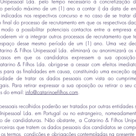
 Unipessoal Lda. pelo tempo necessário à concretização d
o período máximo de um (1) ano a contar i) da data de en
 indicados nos respectivos concurso e no caso de se tratar
do final do processo de recrutamento em que os respectivos da
 modo a possibilitar potenciais contactos entre a empresa
oderem vir a integrar outros processos de recrutamento que 
espaço desse mesmo período de um (1) ano. Uma vez dec
arino & Filhos Unipessoal Lda. eliminará ou anonimizará os
casos em que os candidatos expressem a sua oposição
atarino & Filhos Lda. obriga-se a cessar com efeitos imediat
s para as finalidades em causa, constituindo uma exceção 
idade de tratar os dados pessoais com vista ao cumprim
gais. Para retirar expressar a sua oposição ou retirar o seu
és do email:
info@catarinoefilhos.com
.
essoais recolhidos poderão ser tratados por outras entidades
 Unipessoal Lda. em Portugal ou no estrangeiro, nomeadamen
o de candidaturas. Não obstante, a Catarino & Filhos Unip
erceiras que tratem os dados pessoais dos candidatos se comp
 os termos, condições e obrigações contempladas na presente 