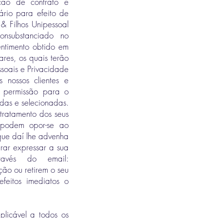
ução de contrato e
ário para efeito de
& Filhos Unipessoal
onsubstanciado no
entimento obtido em
lares, os quais terão
ssoais e Privacidade
nossos clientes e
a permissão para o
adas e selecionadas.
 tratamento dos seus
s podem opor-se ao
que daí lhe advenha
rar expressar a sua
ravés do email:
ão ou retirem o seu
feitos imediatos o
plicável a todos os