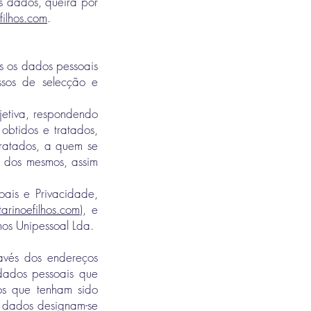
s dados, queira por
filhos.com
.
os os dados pessoais
essos de selecção e
jetiva, respondendo
obtidos e tratados,
tratados, a quem se
 dos mesmos, assim
oais e Privacidade,
arinoefilhos.com
), e
lhos Unipessoal Lda.
avés dos endereços
dados pessoais que
os que tenham sido
s dados designam-se