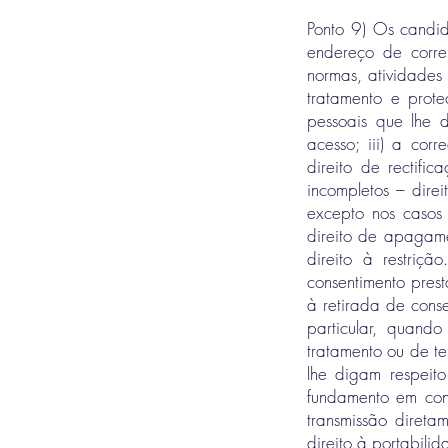
Ponto 9) Os candida
endereço de corre
normas, atividades
tratamento e prot
pessoais que lhe 
acesso; iii) a cor
direito de rectifi
incompletos – dire
excepto nos casos
direito de apagame
direito à restriç
consentimento pres
à retirada de conse
particular, quand
tratamento ou de te
lhe digam respeito
fundamento em cons
transmissão direta
direito à portabili