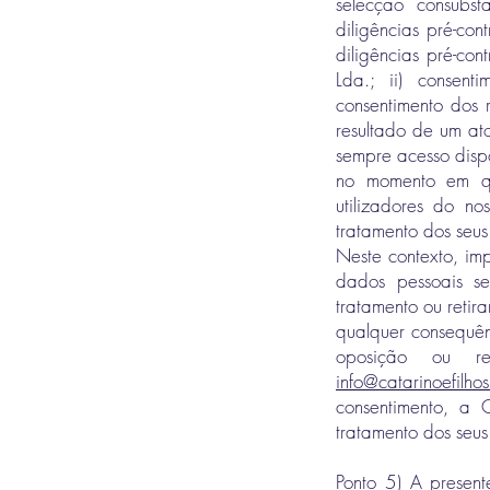
selecção consubst
diligências pré-co
diligências pré-co
Lda.; ii) consen
consentimento dos 
resultado de um ato 
sempre acesso dispo
no momento em qu
utilizadores do n
tratamento dos seus
Neste contexto, imp
dados pessoais se
tratamento ou reti
qualquer consequên
oposição ou re
info@catarinoefilho
consentimento, a 
tratamento dos seu
Ponto 5) A present